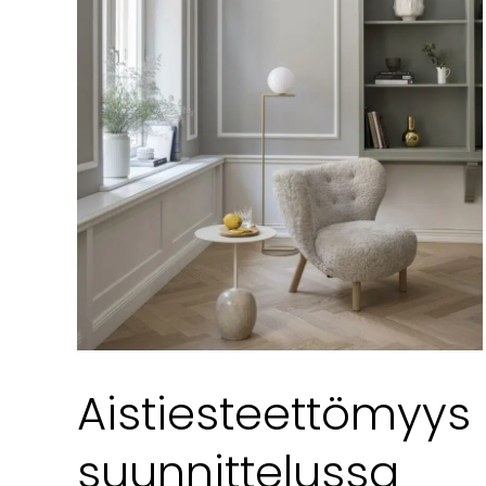
Aistiesteettömyys
suunnittelussa