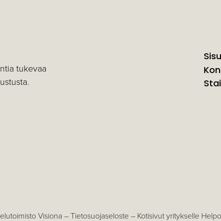
Sis
intia tukevaa
Kon
lustusta.
Stai
elutoimisto Visiona –
Tietosuojaseloste
–
Kotisivut yritykselle Helpot