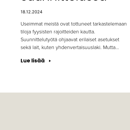
18.12.2024
Useimmat meistä ovat tottuneet tarkastelemaan
tiloja fyysisten rajoitteiden kautta.
Suunnittelutyötä ohjaavat erilaiset asetukset
sekä lait, kuten yhdenvertaisuuslaki. Mutta…
Aistiesteettömyys
Lue lisää
suunnittelussa