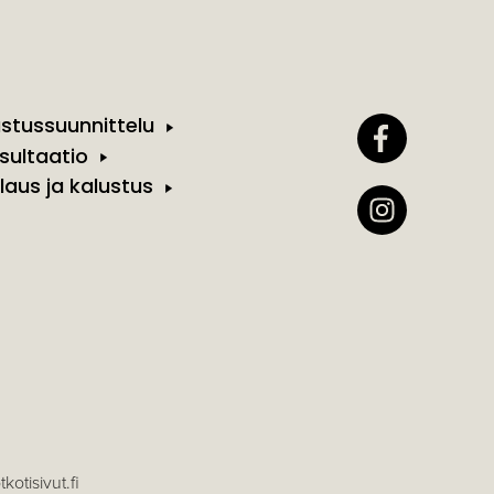
ustussuunnittelu
sultaatio
laus ja kalustus
kotisivut.fi